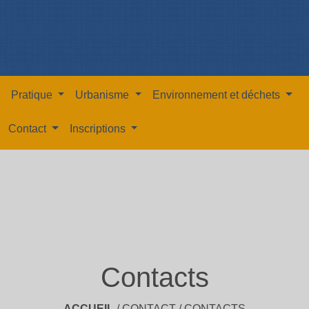
Pratique
Urbanisme
Environnement et déchets
Contact
Inscriptions
Contacts
ACCUEIL
/
CONTACT
/
CONTACTS