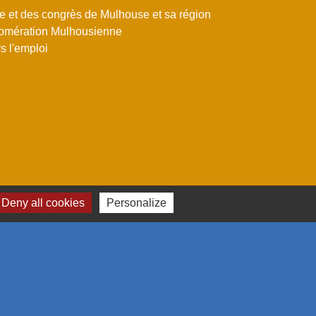
me et des congrès de Mulhouse et sa région
omération Mulhousienne
 l'emploi
Deny all cookies
Personalize
estion des cookies