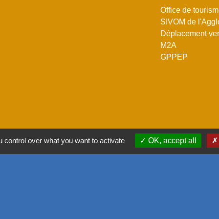
Office de touris
SIVOM de l'Aggl
Déplacement vers
M2A
GPPEP
 control over what you want to activate
OK, accept all
-
Politique de confidentialité
-
Accessibilité
-
Plan du site
-
G