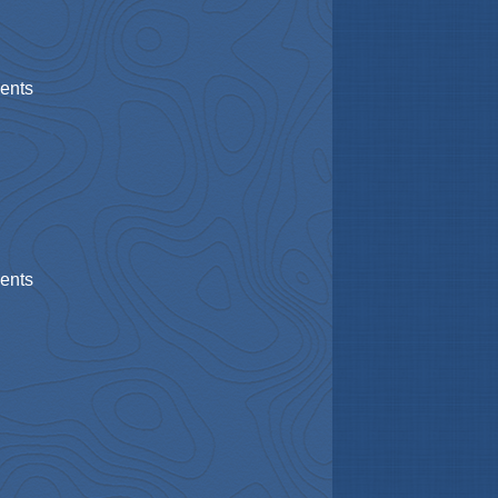
ments
ments