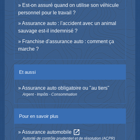
Est-on assuré quand on utilise son véhicule
personnel pour le travail ?
Assurance auto : l'accident avec un animal
sauvage est-il indemnisé ?
Franchise d'assurance auto : comment ça
marche ?
Et aussi
Assurance auto obligatoire ou "au tiers"
Argent - Impôts - Consommation
Pour en savoir plus
open_in_new
Assurance automobile
Autorité de contrôle prudentiel et de résolution (ACPR)