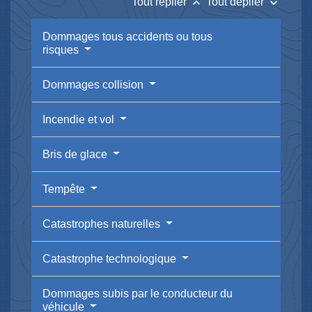
keyboard_arrow_up
keyboard_arrow_down
Tout replier
Tout déplier
Dommages tous accidents ou tous
risques
Dommages collision
Incendie et vol
Bris de glace
Tempête
Catastrophes naturelles
Catastrophe technologique
Dommages subis par le conducteur du
véhicule