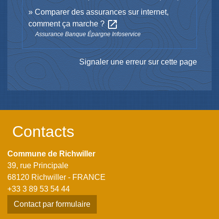
Comparer des assurances sur internet,
open_in_new
comment ça marche ?
Assurance Banque Épargne Infoservice
Signaler une erreur sur cette page
Contacts
Commune de Richwiller
39, rue Principale
68120 Richwiller - FRANCE
+33 3 89 53 54 44
Contact par formulaire