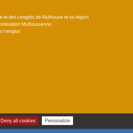
me et des congrès de Mulhouse et sa région
omération Mulhousienne
 l'emploi
Deny all cookies
Personalize
estion des cookies