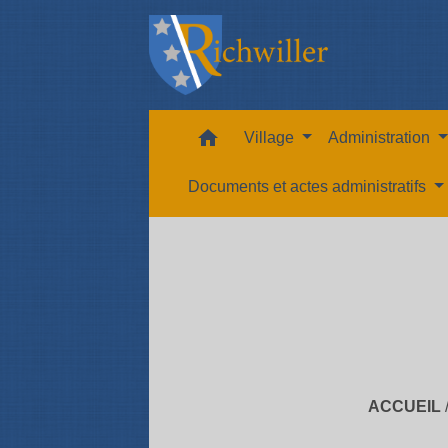
home
Village
Administration
Documents et actes administratifs
ACCUEIL