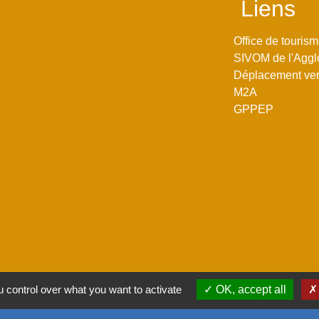
Liens
Office de touris
SIVOM de l'Aggl
Déplacement vers
M2A
GPPEP
 control over what you want to activate
OK, accept all
-
Politique de confidentialité
-
Accessibilité
-
Plan du site
-
G