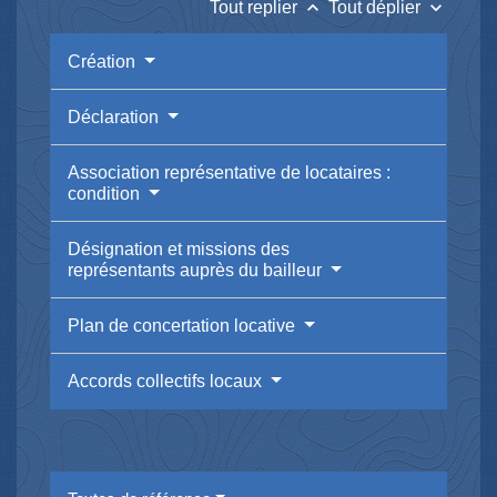
keyboard_arrow_up
keyboard_arrow_down
Tout replier
Tout déplier
Création
Déclaration
Association représentative de locataires :
condition
Désignation et missions des
représentants auprès du bailleur
Plan de concertation locative
Accords collectifs locaux