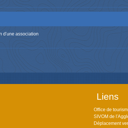
n d'une association
Liens
Office de touris
SIVOM de l'Aggl
Déplacement vers