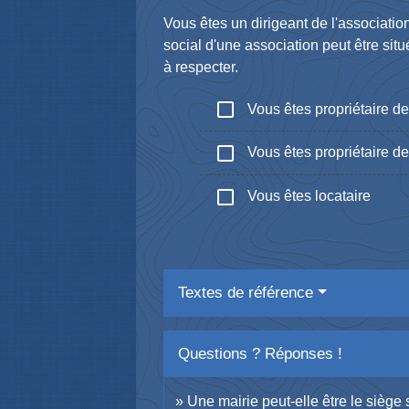
Vous êtes un dirigeant de l'associati
social d'une association peut être sit
à respecter.
check_box_outline_blank
Vous êtes propriétaire de 
check_box_outline_blank
Vous êtes propriétaire de
check_box_outline_blank
Vous êtes locataire
Textes de référence
Questions ? Réponses !
Une mairie peut-elle être le siège 