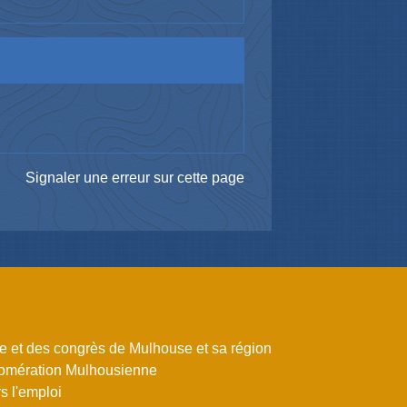
Signaler une erreur sur cette page
me et des congrès de Mulhouse et sa région
omération Mulhousienne
 l'emploi