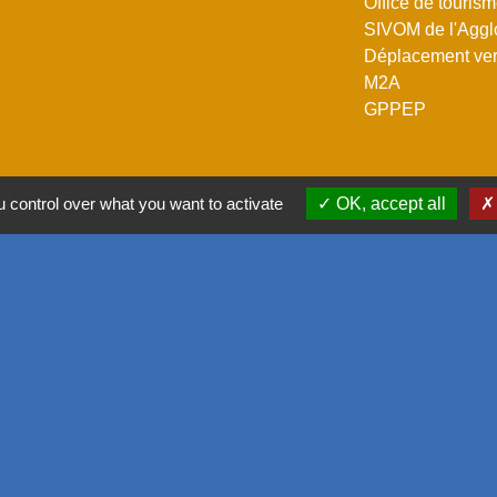
Office de touris
SIVOM de l'Aggl
Déplacement vers
M2A
GPPEP
 control over what you want to activate
OK, accept all
-
Politique de confidentialité
-
Accessibilité
-
Plan du site
-
G
Site créé en partenariat avec Réseau des Communes