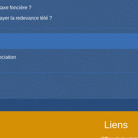
taxe foncière ?
ayer la redevance télé ?
ociation
Liens