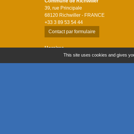
Commune de Richwiller
39, rue Principale
68120 Richwiller - FRANCE
+33 3 89 53 54 44
Contact par formulaire
Horaires
This site uses cookies and gives you
Lundi: 14h00 - 18h00
Mardi: 08h00 - 12h00 / 14h00 - 18h00
Mercredi: 08h00 - 12h00 / 14h00 - 18h00
Jeudi: 08h00 - 12h00 / 14h00 - 18h00
Vendredi: 08h00 - 12h00 / 14h00 - 17h00
Mentions légales