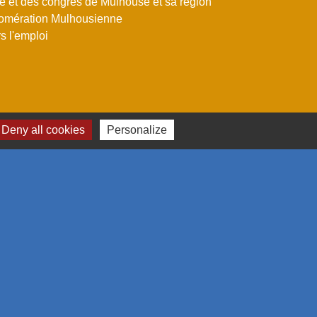
me et des congrès de Mulhouse et sa région
omération Mulhousienne
 l'emploi
Deny all cookies
Personalize
estion des cookies