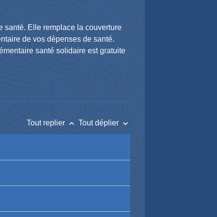
 santé. Elle remplace la couverture
entaire de vos dépenses de santé.
mentaire santé solidaire est gratuite
keyboard_arrow_up
keyboard_arrow_down
Tout replier
Tout déplier