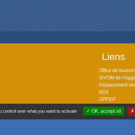
Liens
Office de touris
SIVOM de l'Aggl
Déplacement vers
M2A
GPPEP
 control over what you want to activate
OK, accept all