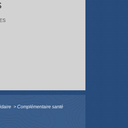
s
ES
idaire
>
Complémentaire santé