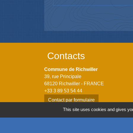
Contacts
Commune de Richwiller
39, rue Principale
68120 Richwiller - FRANCE
+33 3 89 53 54 44
Contact par formulaire
This site uses cookies and gives you
Horaires
Lundi: 14h00 - 18h00
Mardi: 08h00 - 12h00 / 14h00 - 18h00