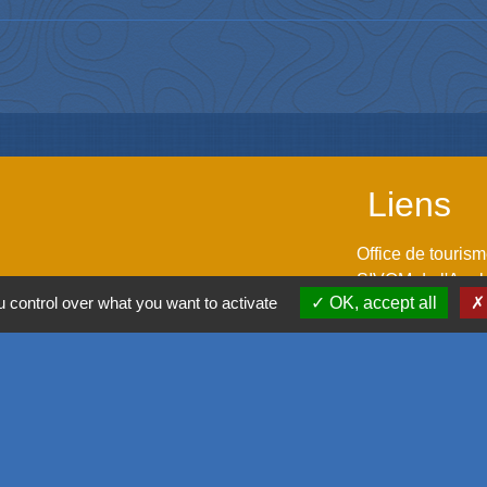
Liens
Office de touris
SIVOM de l'Aggl
 control over what you want to activate
OK, accept all
Déplacement vers
M2A
GPPEP