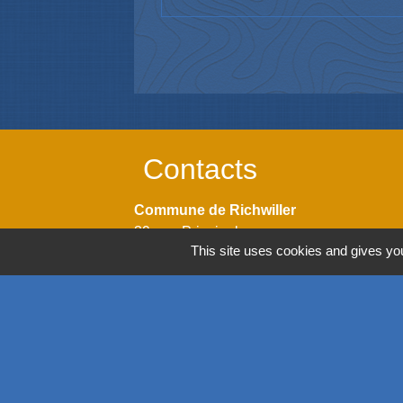
Contacts
Commune de Richwiller
39, rue Principale
This site uses cookies and gives you
68120 Richwiller - FRANCE
+33 3 89 53 54 44
Contact par formulaire
Horaires
Lundi: 14h00 - 18h00
Mardi: 08h00 - 12h00 / 14h00 - 18h00