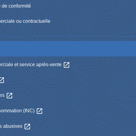
e de conformité
erciale ou contractuelle
open_in_new
rciale et service après-vente
n_in_new
open_in_new
urs
open_in_new
consommation (INC)
open_in_new
es abusives