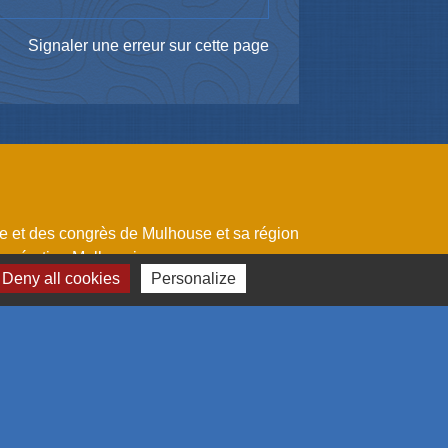
Signaler une erreur sur cette page
me et des congrès de Mulhouse et sa région
omération Mulhousienne
Deny all cookies
Personalize
 l'emploi