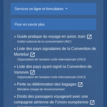
Services en ligne et formulaires
Pour en savoir plus
open_in_new
Guide pratique du voyage en avion, train
Institut national de la consommation (INC)
Liste des pays signataires de la Convention de
open_in_new
Montréal
Organisation de l'aviation civile internationale (OACI)
Liste des pays ayant signé la Convention de
open_in_new
Varsovie
Organisation de l'aviation civile internationale (OACI)
open_in_new
Perte ou détérioration des bagages
Ministère chargé de l'environnement
Droits des passagers voyageant avec une
open_in_new
compagnie aérienne de l'Union européenne