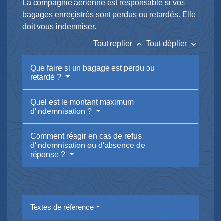
La compagnie aérienne est responsable si vos
bagages enregistrés sont perdus ou retardés. Elle
doit vous indemniser.
keyboard_arrow_up
keyboard_arrow_down
Tout replier
Tout déplier
Que faire si un bagage est perdu ou
retardé ?
Quel est le montant maximum
d'indemnisation ?
Comment réagir en cas de refus
d'indemnisation ou d'absence de
réponse ?
Textes de référence