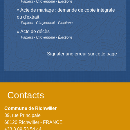
Papiers - Citoyenneté - Élections
Acte de mariage : demande de copie intégrale
ou d'extrait
Papiers - Citoyenneté - Élections
Acte de décès
Papiers - Citoyenneté - Élections
Signaler une erreur sur cette page
Contacts
Commune de Richwiller
39, rue Principale
68120 Richwiller - FRANCE
+33 3 89 53 54 44