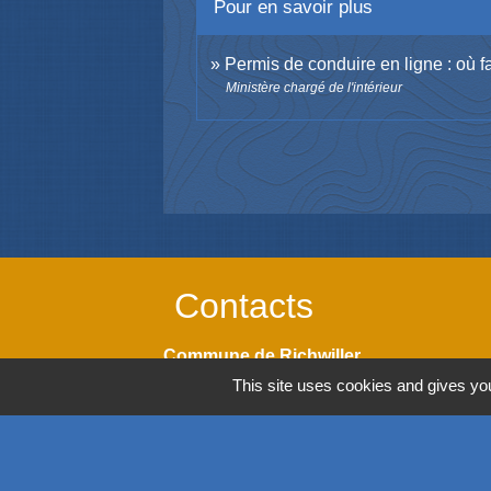
Pour en savoir plus
Permis de conduire en ligne : où f
Ministère chargé de l'intérieur
Contacts
Commune de Richwiller
39, rue Principale
This site uses cookies and gives you
68120 Richwiller - FRANCE
+33 3 89 53 54 44
Contact par formulaire