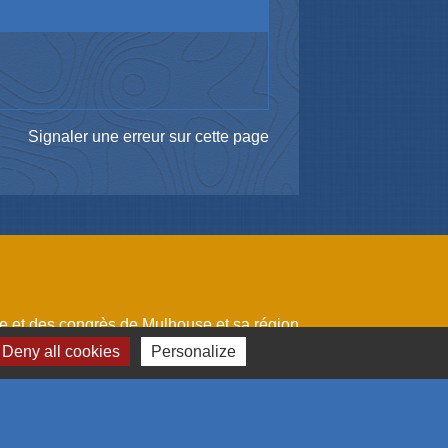
Signaler une erreur sur cette page
me et des congrès de Mulhouse et sa région
omération Mulhousienne
Deny all cookies
Personalize
 l'emploi