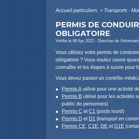
Accueil particuliers
>
Transports - Mo
PERMIS DE CONDUIR
OBLIGATOIRE
Vérifié le 08 Apr 2022 - Direction de l'informat
Vous utilisez votre permis de conduir
obligatoire ? Vous voulez savoir quand
connaître et les étapes à suivre pour 
Vous devez passer un contrôle médical
Permis A
utilisé pour une activité 
Permis B
utilisé pour les activités
public de personnes)
Permis C
et
C1
(poids lourd)
Permis D
et
D1
(transport en comm
Permis CE
,
C1E
,
DE
et
D1E
(certa