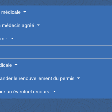
te médicale
n médecin agréé
urnir
édicale
mander le renouvellement du permis
aire un éventuel recours