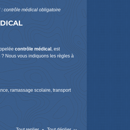
: contrôle médical obligatoire
ÉDICAL
 appelée
contrôle médical
, est
es ? Nous vous indiquons les règles à
lance, ramassage scolaire, transport
keyboard_arrow_up
keyboard_arrow_down
Tout replier
Tout déplier