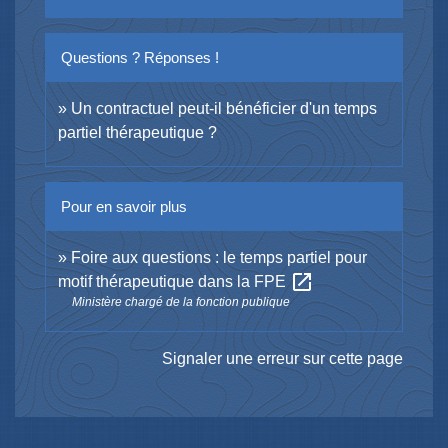
Questions ? Réponses !
Un contractuel peut-il bénéficier d'un temps
partiel thérapeutique ?
Pour en savoir plus
Foire aux questions : le temps partiel pour
open_in_new
motif thérapeutique dans la FPE
Ministère chargé de la fonction publique
Signaler une erreur sur cette page