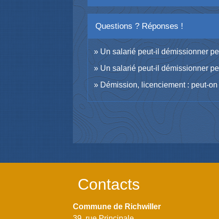
Questions ? Réponses !
Un salarié peut-il démissionner pe
Un salarié peut-il démissionner 
Démission, licenciement : peut-on t
Contacts
Commune de Richwiller
39, rue Principale