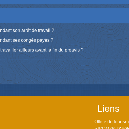
ndant son arrêt de travail ?
pendant ses congés payés ?
ravailler ailleurs avant la fin du préavis ?
Liens
Office de touris
SIVOM de l'Aggl