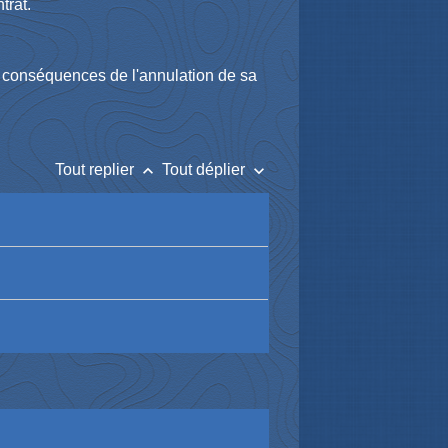
trat.
es conséquences de l'annulation de sa
keyboard_arrow_up
keyboard_arrow_down
Tout replier
Tout déplier