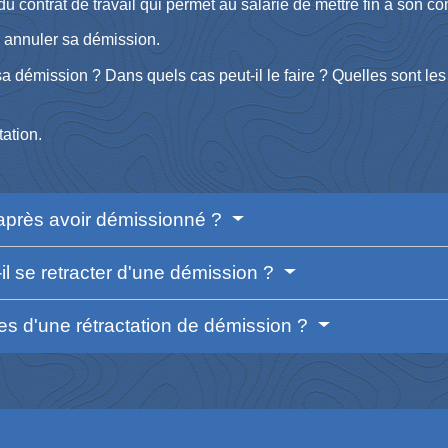
 contrat de travail qui permet au salarié de mettre fin à son con
te annuler sa démission.
 sa démission ? Dans quels cas peut-il le faire ? Quelles sont l
ation.
er après avoir démissionné ?
-il se retracter d'une démission ?
s d'une rétractation de démission ?