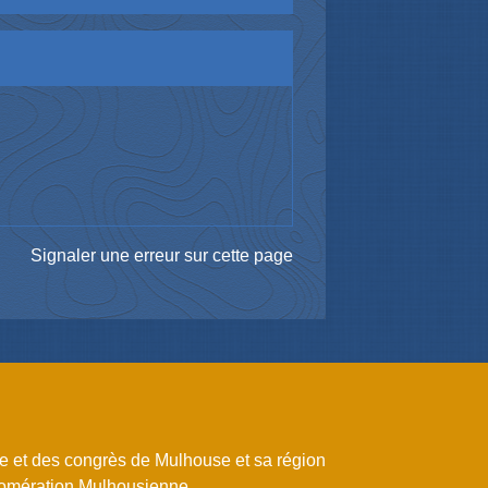
Signaler une erreur sur cette page
me et des congrès de Mulhouse et sa région
omération Mulhousienne