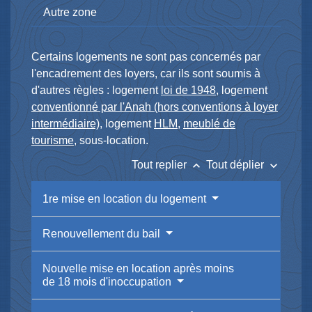
Autre zone
Certains logements ne sont pas concernés par
l'encadrement des loyers, car ils sont soumis à
d'autres règles : logement
loi de 1948
, logement
conventionné par l'Anah (hors conventions à loyer
intermédiaire)
, logement
HLM
,
meublé de
tourisme
, sous-location.
keyboard_arrow_up
keyboard_arrow_down
Tout replier
Tout déplier
1re mise en location du logement
Renouvellement du bail
Nouvelle mise en location après moins
de 18 mois d'inoccupation