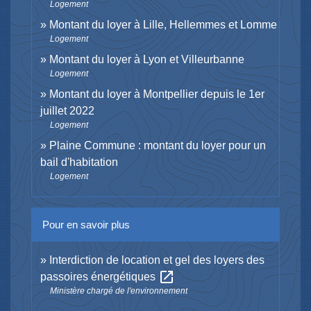
Logement
Montant du loyer à Lille, Hellemmes et Lomme
Logement
Montant du loyer à Lyon et Villeurbanne
Logement
Montant du loyer à Montpellier depuis le 1er
juillet 2022
Logement
Plaine Commune : montant du loyer pour un
bail d'habitation
Logement
Pour en savoir plus
Interdiction de location et gel des loyers des
open_in_new
passoires énergétiques
Ministère chargé de l'environnement