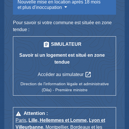
Nouvelle mise en location après 18 mois
et plus d'inoccupation
Pour savoir si votre commune est située en zone
tendue :
assignment
SIMULATEUR
Savoir si un logement est situé en zone
tendue
open_in_new
Accéder au simulateur
Direction de l'information légale et administrative
(Dila) - Première ministre
Attention :
warning
Paris
,
Lille, Hellemmes et Lomme
,
Lyon et
Villeurbanne
,
Montpellier
,
Bordeaux
et les