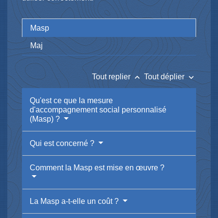
Masp
Maj
keyboard_arrow_up
keyboard_arrow_down
Tout replier
Tout déplier
Qu'est ce que la mesure
d'accompagnement social personnalisé
(Masp) ?
Qui est concerné ?
Comment la Masp est mise en œuvre ?
La Masp a-t-elle un coût ?