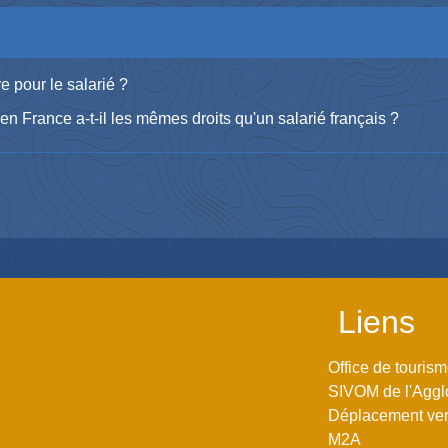
e pour le salarié ?
en France a-t-il les mêmes droits qu'un salarié français ?
Liens
Office de touris
SIVOM de l'Aggl
Déplacement vers
M2A