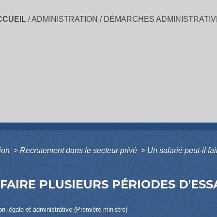
CCUEIL
/
ADMINISTRATION
/
DÉMARCHES ADMINISTRATIV
tion
>
Recrutement dans le secteur privé
>
Un salarié peut-il fa
 FAIRE PLUSIEURS PÉRIODES D'ESS
ion légale et administrative (Première ministre)