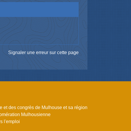
Signaler une erreur sur cette page
me et des congrès de Mulhouse et sa région
omération Mulhousienne
 l'emploi