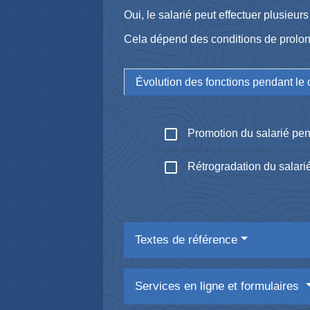
Oui, le salarié peut effectuer plusieu
Cela dépend des conditions de prolonge
Évolution des fonctions pendant le 
check_box_outline_blank
Promotion du salarié pend
check_box_outline_blank
Rétrogradation du salarié
Textes de référence
Services en ligne et formulaires