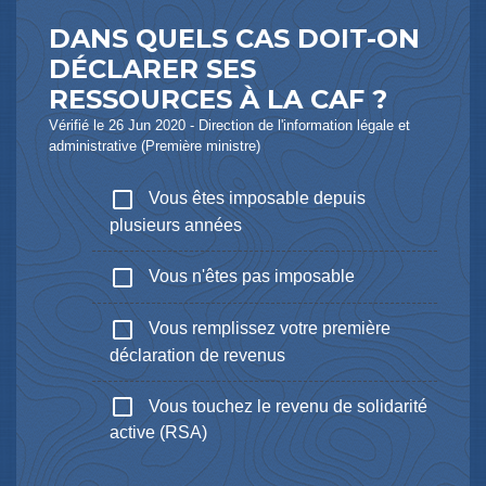
DANS QUELS CAS DOIT-ON
DÉCLARER SES
RESSOURCES À LA CAF ?
Vérifié le 26 Jun 2020 - Direction de l'information légale et
administrative (Première ministre)
check_box_outline_blank
Vous êtes imposable depuis
plusieurs années
check_box_outline_blank
Vous n'êtes pas imposable
check_box_outline_blank
Vous remplissez votre première
déclaration de revenus
check_box_outline_blank
Vous touchez le revenu de solidarité
active (RSA)