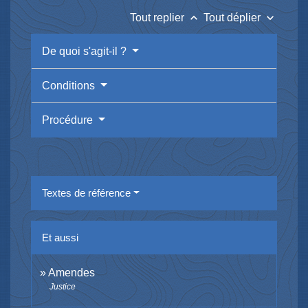
keyboard_arrow_up
keyboard_arrow_down
Tout replier
Tout déplier
De quoi s'agit-il ?
Conditions
Procédure
Textes de référence
Et aussi
Amendes
Justice