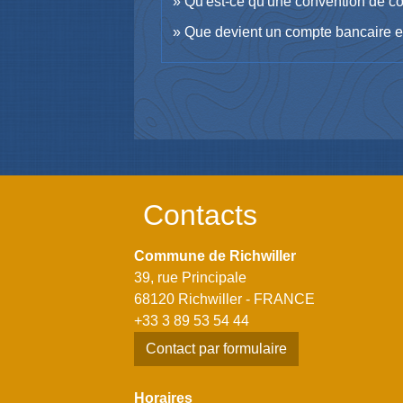
Qu'est-ce qu'une convention de c
Que devient un compte bancaire e
Contacts
Commune de Richwiller
39, rue Principale
68120 Richwiller - FRANCE
+33 3 89 53 54 44
Contact par formulaire
Horaires