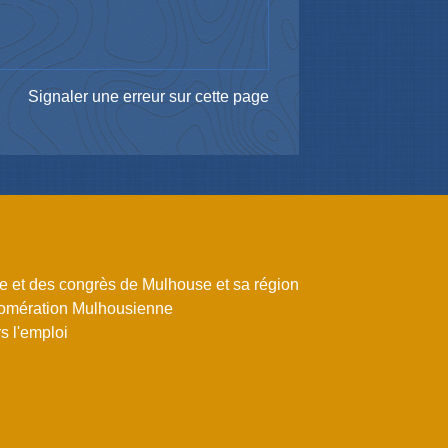
Signaler une erreur sur cette page
me et des congrès de Mulhouse et sa région
omération Mulhousienne
 l'emploi