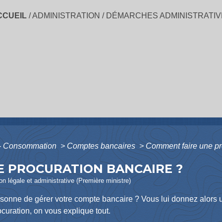
CCUEIL
/
ADMINISTRATION
/
DÉMARCHES ADMINISTRATIV
s - Consommation
>
Comptes bancaires
>
Comment faire une pr
E PROCURATION BANCAIRE ?
ion légale et administrative (Première ministre)
rsonne de gérer votre compte bancaire ? Vous lui donnez alors
rocuration, on vous explique tout.