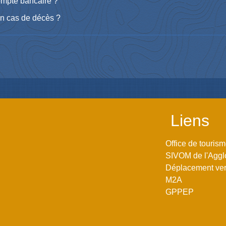
ompte bancaire ?
n cas de décès ?
Liens
Office de touris
SIVOM de l'Aggl
Déplacement vers
M2A
GPPEP