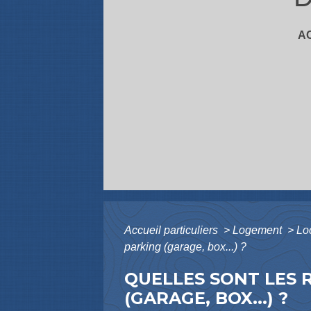
A
Accueil particuliers
>
Logement
>
Loc
parking (garage, box...) ?
QUELLES SONT LES 
(GARAGE, BOX...) ?