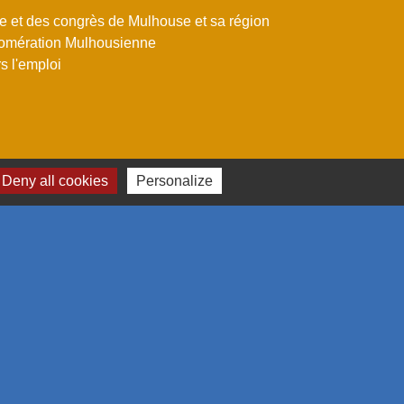
me et des congrès de Mulhouse et sa région
omération Mulhousienne
 l'emploi
Deny all cookies
Personalize
estion des cookies