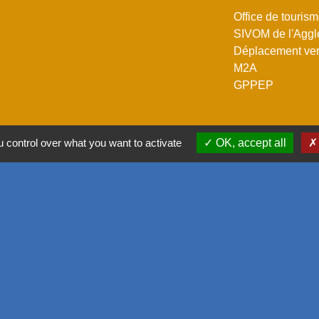
Office de touris
SIVOM de l'Aggl
Déplacement vers
M2A
GPPEP
 control over what you want to activate
OK, accept all
-
Politique de confidentialité
-
Accessibilité
-
Plan du site
-
G