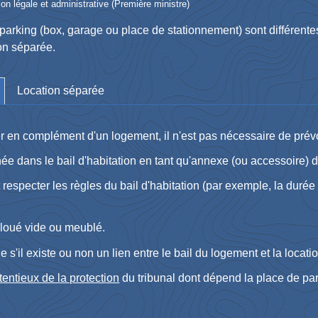
ion légale et administrative (Première ministre)
parking (box, garage ou place de stationnement) sont différentes 
ion séparée.
Location séparée
r en complément d'un logement, il n'est pas nécessaire de prévo
née dans le bail d'habitation en tant qu'annexe (ou accessoire) 
respecter les règles du bail d'habitation (par exemple, la durée et
 loué vide ou meublé.
de s'il existe ou non un lien entre le bail du logement et la locat
entieux de la protection
du tribunal dont dépend la place de par