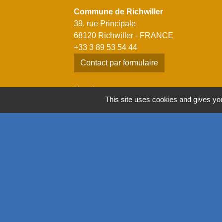
Commune de Richwiller
39, rue Principale
68120 Richwiller - FRANCE
+33 3 89 53 54 44
Contact par formulaire
Horaires
This site uses cookies and gives you
Lundi: 14h00 - 18h00
Mardi: 08h00 - 12h00 / 14h00 - 18h00
Mercredi: 08h00 - 12h00 / 14h00 - 18h00
Jeudi: 08h00 - 12h00 / 14h00 - 18h00
Vendredi: 08h00 - 12h00 / 14h00 - 17h00
Mentions légales