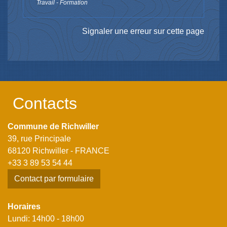
Travail - Formation
Signaler une erreur sur cette page
Contacts
Commune de Richwiller
39, rue Principale
68120 Richwiller - FRANCE
+33 3 89 53 54 44
Contact par formulaire
Horaires
Lundi: 14h00 - 18h00