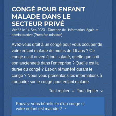
CONGÉ POUR ENFANT
MALADE DANS LE
SECTEUR PRIVÉ
Vérifié le 14 Sep 2023 - Direction de l'information légale et
administrative (Première ministre)
Avez-vous droit à un congé pour vous occuper de
votre enfant malade de moins de 16 ans ? Ce
congé est-il ouvert à tout salarié, quelle que soit
son ancienneté dans l'entreprise ? Quelle est la
durée du congé ? Est-on rémunéré durant le
congé ? Nous vous présentons les informations à
connaître sur le congé pour enfant malade.
keyboard_arrow_up
keyboard_arrow_down
Tout replier
Tout déplier
Pouvez-vous bénéficier d'un congé si
votre enfant est malade ?