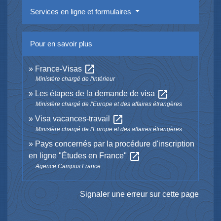
Services en ligne et formulaires
Pour en savoir plus
open_in_new
France-Visas
Ministère chargé de l'intérieur
open_in_new
Les étapes de la demande de visa
Ministère chargé de l'Europe et des affaires étrangères
open_in_new
Visa vacances-travail
Ministère chargé de l'Europe et des affaires étrangères
Pays concernés par la procédure d'inscription
open_in_new
en ligne "Études en France"
Agence Campus France
Signaler une erreur sur cette page