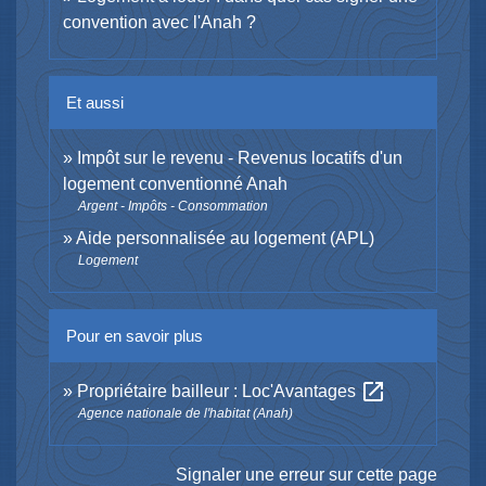
convention avec l'Anah ?
Et aussi
Impôt sur le revenu - Revenus locatifs d'un
logement conventionné Anah
Argent - Impôts - Consommation
Aide personnalisée au logement (APL)
Logement
Pour en savoir plus
open_in_new
Propriétaire bailleur : Loc'Avantages
Agence nationale de l'habitat (Anah)
Signaler une erreur sur cette page