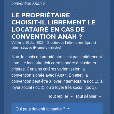
convention Anah ?
LE PROPRIÉTAIRE
CHOISIT-IL LIBREMENT LE
LOCATAIRE EN CAS DE
CONVENTION ANAH ?
Vérifié le 30 Jan 2023 - Direction de l'information légale et
administrative (Première ministre)
Non, le choix du propriétaire n'est pas entièrement
libre. Le locataire doit correspondre à plusieurs
critères. Certains critères varient selon la
convention signée avec l'
Anah
. En effet, la
convention peut être à
loyer intermédiaire (loc 1), à
loyer social (loc 2), ou à loyer très social (loc 3)
.
keyboard_arrow_up
keyboard_arrow_down
Tout replier
Tout déplier
Qui peut devenir locataire ?