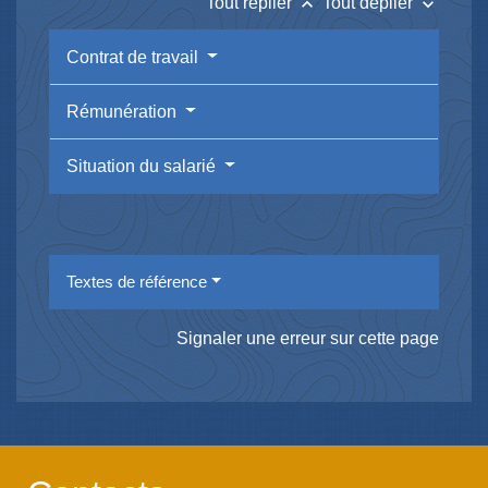
keyboard_arrow_up
keyboard_arrow_down
Tout replier
Tout déplier
Contrat de travail
Rémunération
Situation du salarié
Textes de référence
Signaler une erreur sur cette page