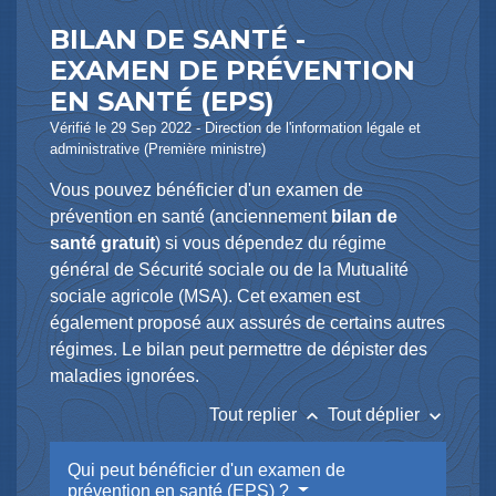
BILAN DE SANTÉ -
EXAMEN DE PRÉVENTION
EN SANTÉ (EPS)
Vérifié le 29 Sep 2022 - Direction de l'information légale et
administrative (Première ministre)
Vous pouvez bénéficier d'un examen de
prévention en santé (anciennement
bilan de
santé gratuit
) si vous dépendez du régime
général de Sécurité sociale ou de la Mutualité
sociale agricole (MSA). Cet examen est
également proposé aux assurés de certains autres
régimes. Le bilan peut permettre de dépister des
maladies ignorées.
keyboard_arrow_up
keyboard_arrow_down
Tout replier
Tout déplier
Qui peut bénéficier d'un examen de
prévention en santé (EPS) ?