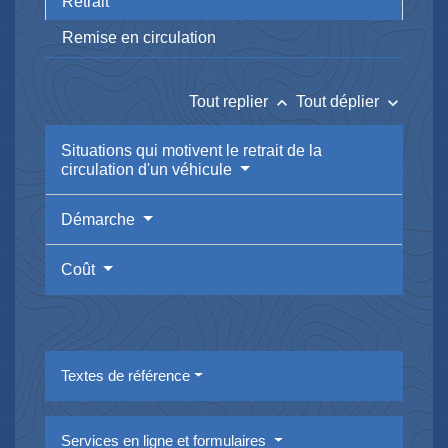
Retrait
Remise en circulation
keyboard_arrow_up
keyboard_arrow_down
Tout replier
Tout déplier
Situations qui motivent le retrait de la
circulation d'un véhicule
Démarche
Coût
Textes de référence
Services en ligne et formulaires