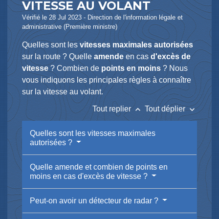
VITESSE AU VOLANT
Vérifié le 28 Jul 2023 - Direction de l'information légale et
administrative (Première ministre)
Quelles sont les
vitesses maximales autorisées
sur la route ? Quelle
amende
en cas
d'excès de
vitesse
? Combien de
points en moins
? Nous
vous indiquons les principales règles à connaître
sur la vitesse au volant.
keyboard_arrow_up
keyboard_arrow_down
Tout replier
Tout déplier
Quelles sont les vitesses maximales
autorisées ?
Quelle amende et combien de points en
moins en cas d'excès de vitesse ?
Peut-on avoir un détecteur de radar ?