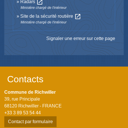
open_in_new
Radars
Ministère chargé de l'intérieur
open_in_new
Site de la sécurité routière
Ministère chargé de l'intérieur
Signaler une erreur sur cette page
Contacts
Commune de Richwiller
39, rue Principale
68120 Richwiller - FRANCE
+33 3 89 53 54 44
Contact par formulaire