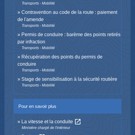
Transports - Mobilité
Contravention au code de la route : paiement
de l'amende
Transports - Mobilité
Permis de conduire : barème des points retirés
par infraction
Transports - Mobilité
Récupération des points du permis de
conduire
Transports - Mobilité
Stage de sensibilisation à la sécurité routière
Transports - Mobilité
Pour en savoir plus
open_in_new
La vitesse et la conduite
Ministère chargé de l'intérieur