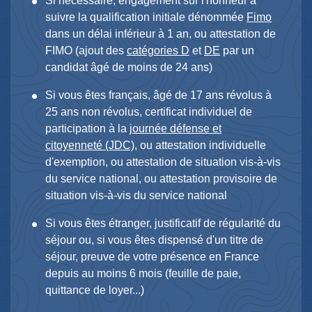
Si nécessaire, engagement sur l'honneur à
suivre la qualification initiale dénommée
Fimo
dans un délai inférieur à 1 an, ou attestation de
FIMO (ajout des
catégories D
et
DE
par un
candidat âgé de moins de 24 ans)
Si vous êtes français, âgé de 17 ans révolus à
25 ans non révolus, certificat individuel de
participation à la
journée défense et
citoyenneté (JDC)
, ou attestation individuelle
d'exemption, ou attestation de situation vis-à-vis
du service national, ou attestation provisoire de
situation vis-à-vis du service national
Si vous êtes étranger, justificatif de régularité du
séjour ou, si vous êtes dispensé d'un titre de
séjour, preuve de votre présence en France
depuis au moins 6 mois (feuille de paie,
quittance de loyer...)