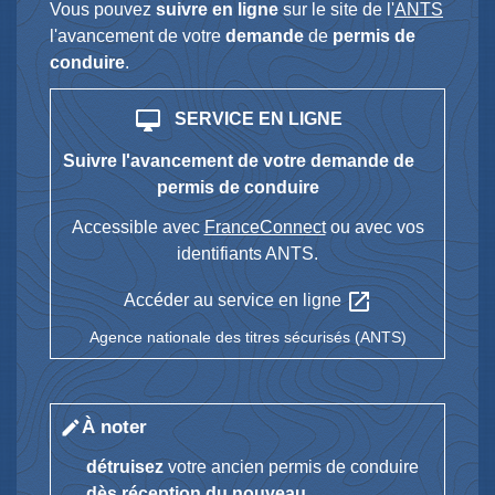
Vous pouvez
suivre en ligne
sur le site de l'
ANTS
l'avancement de votre
demande
de
permis de
conduire
.
desktop_mac
SERVICE EN LIGNE
Suivre l'avancement de votre demande de
permis de conduire
Accessible avec
FranceConnect
ou avec vos
identifiants ANTS.
open_in_new
Accéder au service en ligne
Agence nationale des titres sécurisés (ANTS)
À noter
edit
détruisez
votre ancien permis de conduire
dès réception du nouveau.