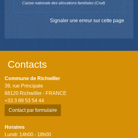
Caisse nationale des allocations familiales (Cnaf)
Signaler une erreur sur cette page
Contacts
Commune de Richwiller
39, rue Principale
68120 Richwiller - FRANCE
+33 3 89 53 54 44
Contact par formulaire
Horaires
Lundi: 14h00 - 18h00