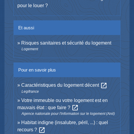
pour le louer ?
Et aussi
Risques sanitaires et sécurité du logement
Logement
Pour en savoir plus
open_in_new
Caractéristiques du logement décent
Legifrance
Votre immeuble ou votre logement est en
open_in_new
mauvais état : que faire ?
Agence nationale pour l'information sur le logement (Anil)
Habitat indigne (insalubre, péril, ...) : quel
open_in_new
recours ?