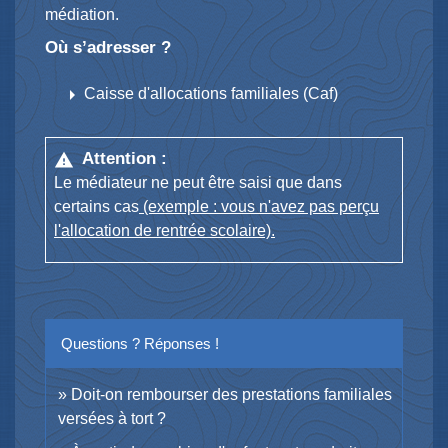
médiation.
Où s’adresser ?
arrow_right
Caisse d'allocations familiales (Caf)
Attention :
warning
Le médiateur ne peut être saisi que dans
certains cas
(exemple : vous n'avez pas perçu
l'allocation de rentrée scolaire).
Questions ? Réponses !
Doit-on rembourser des prestations familiales
versées à tort ?