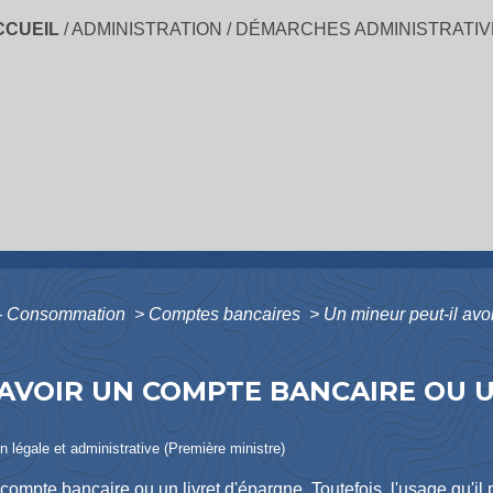
CCUEIL
/
ADMINISTRATION
/
DÉMARCHES ADMINISTRATIV
s - Consommation
>
Comptes bancaires
>
Un mineur peut-il avo
 AVOIR UN COMPTE BANCAIRE OU U
ion légale et administrative (Première ministre)
compte bancaire ou un livret d'épargne. Toutefois, l'usage qu'il p