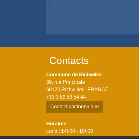
Contacts
Commune de Richwiller
39, rue Principale
68120 Richwiller - FRANCE
+33 3 89 53 54 44
Contact par formulaire
Horaires
Lundi: 14h00 - 18h00
Mardi: 08h00 - 12h00 / 14h00 - 18h00