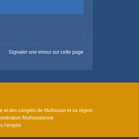
Signaler une erreur sur cette page
me et des congrès de Mulhouse et sa région
omération Mulhousienne
 l'emploi