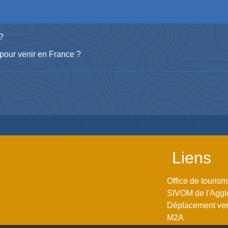
 ?
 pour venir en France ?
Liens
Office de touris
SIVOM de l'Aggl
Déplacement vers
M2A