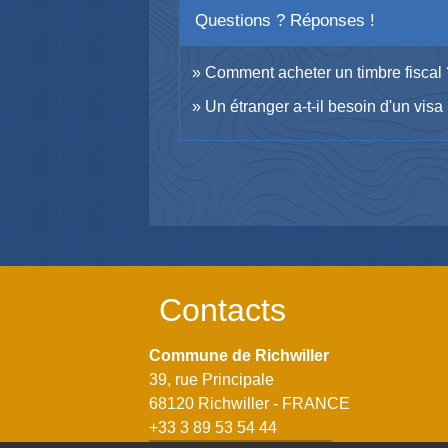
Questions ? Réponses !
Comment acheter un timbre fiscal
Un étranger a-t-il besoin d'un visa
Contacts
Commune de Richwiller
39, rue Principale
68120 Richwiller - FRANCE
+33 3 89 53 54 44