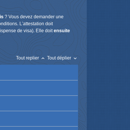
is
? Vous devez demander une
nditions. L'attestation doit
spense de visa). Elle doit
ensuite
keyboard_arrow_up
keyboard_arrow_down
Tout replier
Tout déplier