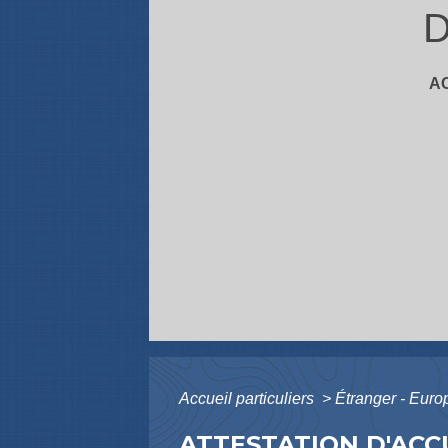
D
A
Accueil particuliers
>
Étranger - Eur
ATTESTATION D'ACC