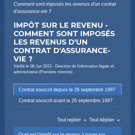
Comment sont imposés les revenus d'un contrat
d'assurance-vie ?
IMPÔT SUR LE REVENU -
COMMENT SONT IMPOSÉS
LES REVENUS D'UN
CONTRAT D'ASSURANCE-
VIE ?
Vérifié le 08 Jun 2023 - Direction de l'information légale et
administrative (Première ministre)
Contrat souscrit depuis le 26 septembre 1997
Contrat souscrit avant le 26 septembre 1997
keyboard_arrow_up
keyboard_arrow_down
Tout replier
Tout déplier
Quel est l'impôt sur le revenu à payer sur