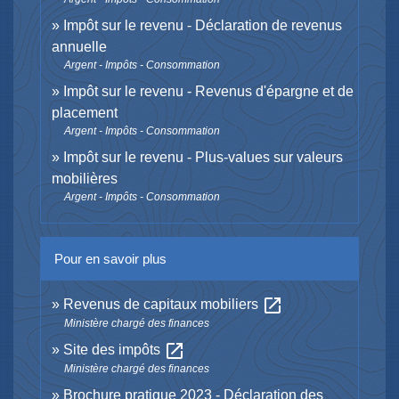
Impôt sur le revenu - Déclaration de revenus
annuelle
Argent - Impôts - Consommation
Impôt sur le revenu - Revenus d'épargne et de
placement
Argent - Impôts - Consommation
Impôt sur le revenu - Plus-values sur valeurs
mobilières
Argent - Impôts - Consommation
Pour en savoir plus
open_in_new
Revenus de capitaux mobiliers
Ministère chargé des finances
open_in_new
Site des impôts
Ministère chargé des finances
Brochure pratique 2023 - Déclaration des