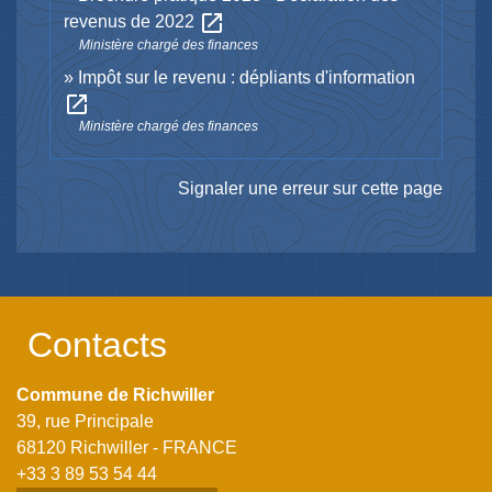
open_in_new
revenus de 2022
Ministère chargé des finances
Impôt sur le revenu : dépliants d'information
open_in_new
Ministère chargé des finances
Signaler une erreur sur cette page
Contacts
Commune de Richwiller
39, rue Principale
68120 Richwiller - FRANCE
+33 3 89 53 54 44