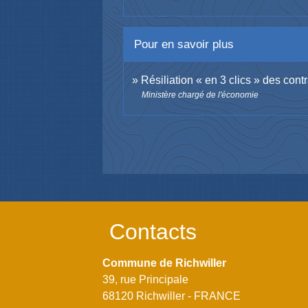
Pour en savoir plus
Résiliation « en 3 clics » des con
Ministère chargé de l'économie
Contacts
Commune de Richwiller
39, rue Principale
68120 Richwiller - FRANCE