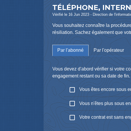
TÉLÉPHONE, INTERN
Vérifié le 16 Jun 2023 - Direction de l'informat
Vous souhaitez connaître la procédur
résiliation. Sachez également que votr
Par l'abonné
Par l'opérateur
Vous devez d'abord vérifier si votre 
engagement restant ou sa date de fin.
check_box_outline_blank
Vous êtes encore sous 
check_box_outline_blank
Vous n'êtes plus sous e
check_box_outline_blank
Votre contrat est sans e