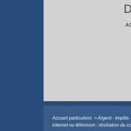
D
A
Accueil particuliers
>
Argent - Impôt
internet ou télévision : résiliation du c