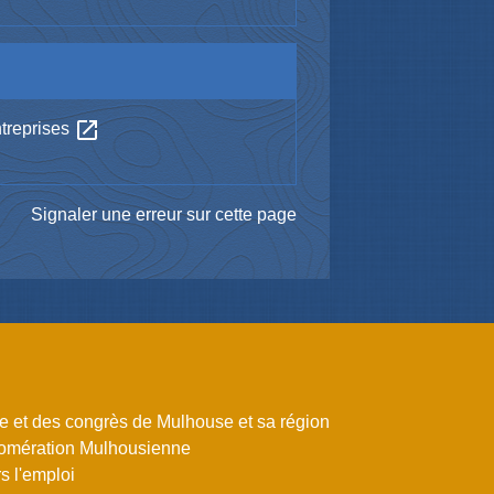
open_in_new
ntreprises
Signaler une erreur sur cette page
me et des congrès de Mulhouse et sa région
omération Mulhousienne
 l'emploi