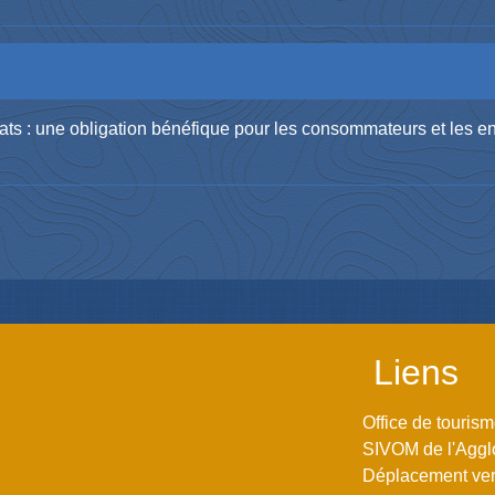
trats : une obligation bénéfique pour les consommateurs et les e
Liens
Office de touris
SIVOM de l'Aggl
Déplacement vers