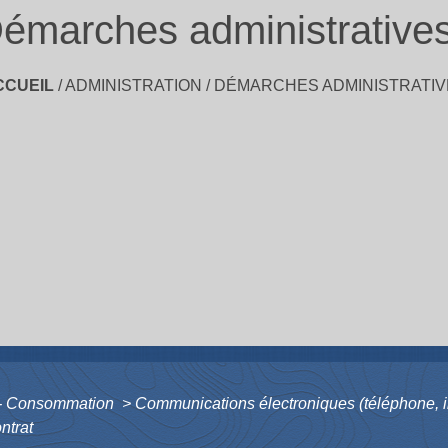
émarches administrative
CCUEIL
/
ADMINISTRATION
/
DÉMARCHES ADMINISTRATIV
s - Consommation
>
Communications électroniques (téléphone, in
ontrat