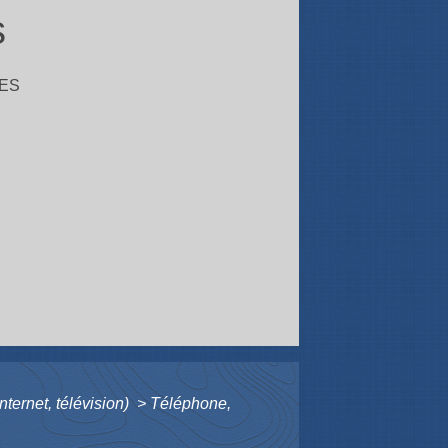
s
ES
ternet, télévision)
>
Téléphone,