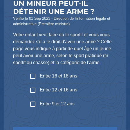
UN MINEUR PEUT-IL
DÉTENIR UNE ARME ?
Vérifié le 01 Sep 2023 - Direction de l'information légale et
administrative (Première ministre)
Votre enfant veut faire du tir sportif et vous vous
demandez s'il a le droit d'avoir une arme ? Cette
page vous indique à partir de quel âge un jeune
peut avoir une arme, selon le sport pratiqué (tir
sportif ou chasse) et la catégorie de l'arme.
check_box_outline_blank
Entre 16 et 18 ans
check_box_outline_blank
Entre 12 et 16 ans
check_box_outline_blank
Entre 9 et 12 ans