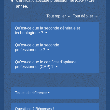
Certificat d'aptitude professionnel (CAP) - 1
re
année.
keyboard_arrow_up
keyboard_arrow_down
Tout replier
Tout déplier
Qu'est-ce que la seconde générale et
technologique ?
Qu'est-ce que la seconde
professionnelle ?
Qu'est-ce que le certificat d'aptitude
professionnel (CAP) ?
Textes de référence
Questions ? Réponses !