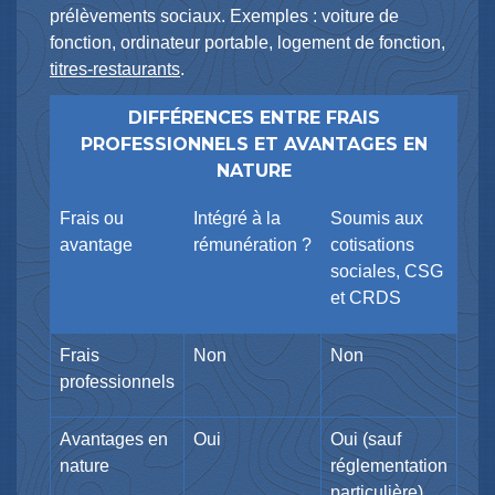
prélèvements sociaux. Exemples : voiture de
fonction, ordinateur portable, logement de fonction,
titres-restaurants
.
DIFFÉRENCES ENTRE FRAIS
PROFESSIONNELS ET AVANTAGES EN
NATURE
Frais ou
Intégré à la
Soumis aux
avantage
rémunération ?
cotisations
sociales, CSG
et CRDS
Frais
Non
Non
professionnels
Avantages en
Oui
Oui (sauf
nature
réglementation
particulière)