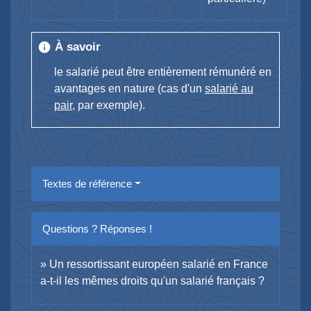
À savoir
info
le salarié peut être entièrement rémunéré en
avantages en nature (cas d'un
salarié au
pair
, par exemple).
Textes de référence
Questions ? Réponses !
Un ressortissant européen salarié en France
a-t-il les mêmes droits qu'un salarié français ?