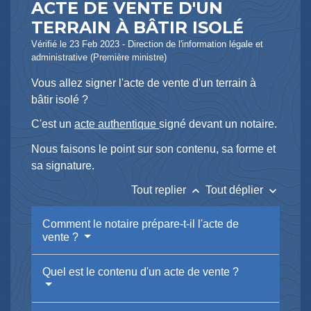
ACTE DE VENTE D'UN
TERRAIN À BÂTIR ISOLÉ
Vérifié le 23 Feb 2023 - Direction de l'information légale et
administrative (Première ministre)
Vous allez signer l'acte de vente d'un terrain à
bâtir isolé ?
C'est un
acte authentique
signé devant un notaire.
Nous faisons le point sur son contenu, sa forme et
sa signature.
keyboard_arrow_up
keyboard_arrow_down
Tout replier
Tout déplier
Comment le notaire prépare-t-il l'acte de
vente ?
Quel est le contenu d'un acte de vente ?