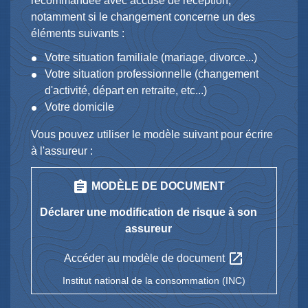
recommandée avec accusé de réception,
notamment si le changement concerne un des
éléments suivants :
Votre situation familiale (mariage, divorce...)
Votre situation professionnelle (changement
d'activité, départ en retraite, etc...)
Votre domicile
Vous pouvez utiliser le modèle suivant pour écrire
à l'assureur :
assignment
MODÈLE DE DOCUMENT
Déclarer une modification de risque à son
assureur
open_in_new
Accéder au modèle de document
Institut national de la consommation (INC)