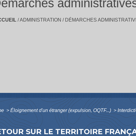
émarches administrative
CCUEIL
/
ADMINISTRATION
/
DÉMARCHES ADMINISTRATIV
ope
>
Éloignement d'un étranger (expulsion, OQTF...)
>
Interdict
TOUR SUR LE TERRITOIRE FRANÇAI