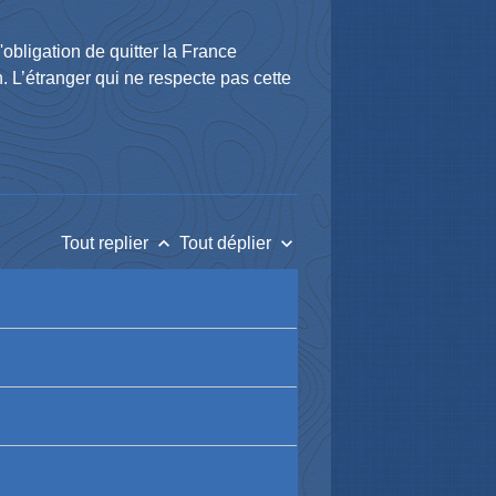
l'obligation de quitter la France
n. L’étranger qui ne respecte pas cette
keyboard_arrow_up
keyboard_arrow_down
Tout replier
Tout déplier