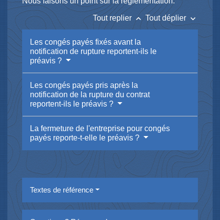
Nous faisons un point sur la réglementation.
keyboard_arrow_up
keyboard_arrow_down
Tout replier
Tout déplier
Les congés payés fixés avant la
notification de rupture reportent-ils le
préavis ?
Les congés payés pris après la
notification de la rupture du contrat
reportent-ils le préavis ?
La fermeture de l'entreprise pour congés
payés reporte-t-elle le préavis ?
Textes de référence