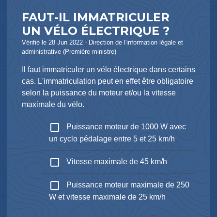
FAUT-IL IMMATRICULER
UN VÉLO ÉLECTRIQUE ?
Vérifié le 28 Jun 2022 - Direction de l'information légale et
administrative (Première ministre)
Il faut immatriculer un vélo électrique dans certains
cas. L'immatriculation peut en effet être obligatoire
selon la puissance du moteur et/ou la vitesse
maximale du vélo.
check_box_outline_blank
Puissance moteur de 1000 W avec
un cyclo pédalage entre 5 et 25 km/h
check_box_outline_blank
Vitesse maximale de 45 km/h
check_box_outline_blank
Puissance moteur maximale de 250
W et vitesse maximale de 25 km/h