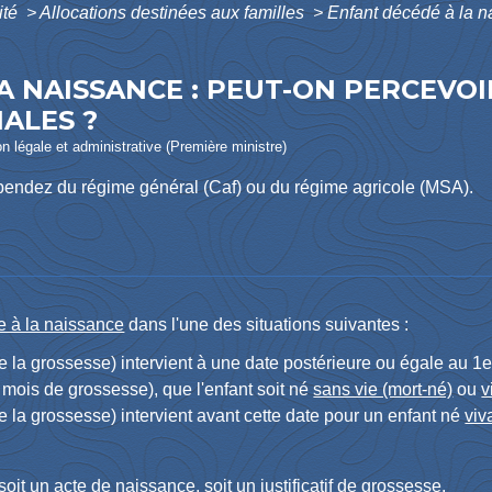
ité
>
Allocations destinées aux familles
>
Enfant décédé à la n
A NAISSANCE : PEUT-ON PERCEVOI
ALES ?
ion légale et administrative (Première ministre)
épendez du régime général (Caf) ou du régime agricole (MSA).
e à la naissance
dans l'une des situations suivantes :
e la grossesse) intervient à une date postérieure ou égale au 1
e
mois de grossesse), que l'enfant soit né
sans vie (mort-né)
ou
v
e la grossesse) intervient avant cette date pour un enfant né
viv
e soit un acte de naissance, soit un justificatif de grossesse.