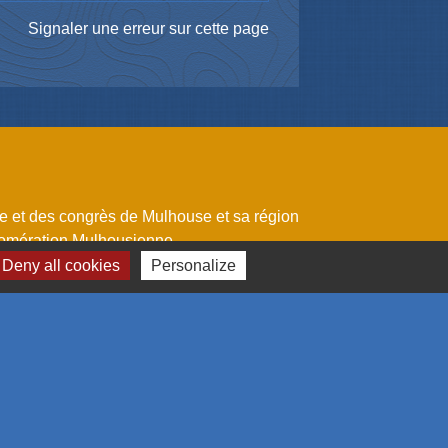
Signaler une erreur sur cette page
me et des congrès de Mulhouse et sa région
omération Mulhousienne
 l'emploi
Deny all cookies
Personalize