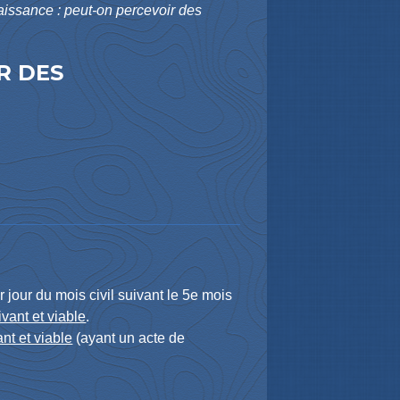
aissance : peut-on percevoir des
R DES
r
jour du mois civil suivant le 5
e
mois
ivant et viable
.
ant et viable
(ayant un acte de