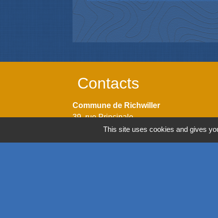
Contacts
Commune de Richwiller
39, rue Principale
68120 Richwiller - FRANCE
This site uses cookies and gives you
+33 3 89 53 54 44
Contact par formulaire
Horaires
Lundi: 14h00 - 18h00
Mardi: 08h00 - 12h00 / 14h00 - 18h00
Mercredi: 08h00 - 12h00 / 14h00 - 18h00