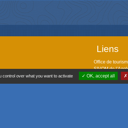
Liens
Office de touris
SIVOM de l'Aggl
Déplacement vers
 control over what you want to activate
OK, accept all
M2A
GPPEP