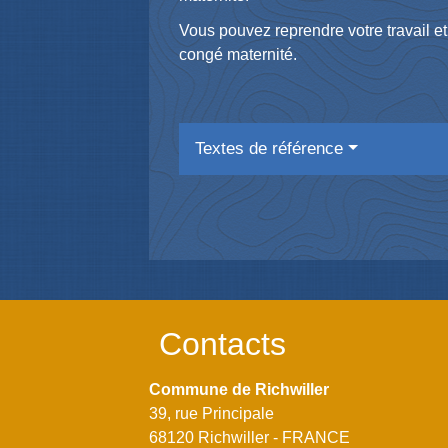
Vous pouvez reprendre votre travail et r
congé maternité.
Textes de référence
Contacts
Commune de Richwiller
39, rue Principale
68120 Richwiller - FRANCE