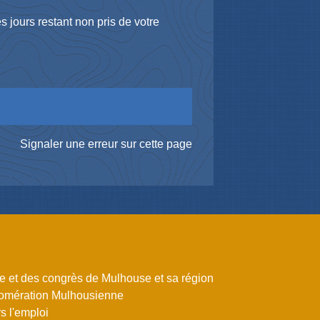
es jours restant non pris de votre
Signaler une erreur sur cette page
me et des congrès de Mulhouse et sa région
omération Mulhousienne
 l'emploi