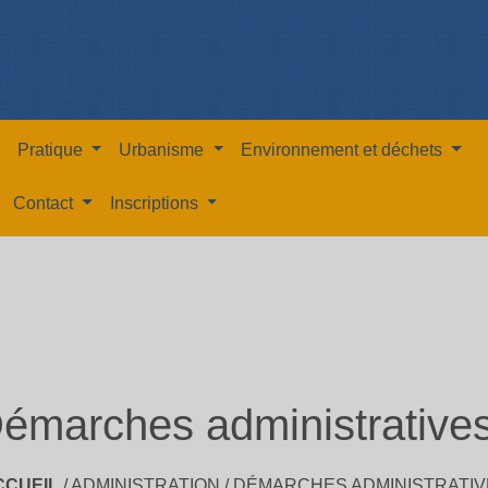
Pratique
Urbanisme
Environnement et déchets
Contact
Inscriptions
émarches administrative
CCUEIL
/
ADMINISTRATION
/
DÉMARCHES ADMINISTRATIV