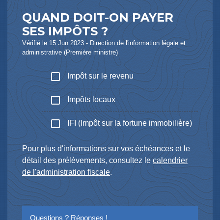
QUAND DOIT-ON PAYER
SES IMPÔTS ?
Vérifié le 15 Jun 2023 - Direction de l'information légale et
administrative (Première ministre)
check_box_outline_blank
Impôt sur le revenu
check_box_outline_blank
Impôts locaux
check_box_outline_blank
IFI (Impôt sur la fortune immobilière)
Pour plus d'informations sur vos échéances et le
détail des prélèvements, consultez le
calendrier
de l'administration fiscale
.
Questions ? Réponses !