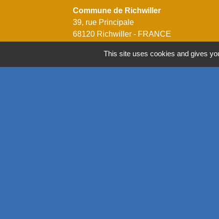
Commune de Richwiller
39, rue Principale
68120 Richwiller - FRANCE
+33 3 89 53 54 44
This site uses cookies and gives you
Contact par formulaire
Horaires
Lundi: 14h00 - 18h00
Mardi: 08h00 - 12h00 / 14h00 - 18h00
Mercredi: 08h00 - 12h00 / 14h00 - 18h00
Jeudi: 08h00 - 12h00 / 14h00 - 18h00
Vendredi: 08h00 - 12h00 / 14h00 - 17h00
Mentions légales