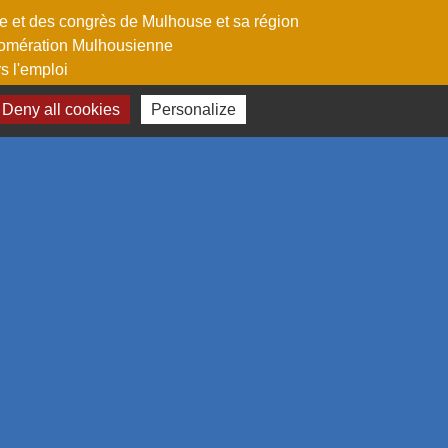
me et des congrès de Mulhouse et sa région
omération Mulhousienne
 l'emploi
Deny all cookies
Personalize
estion des cookies