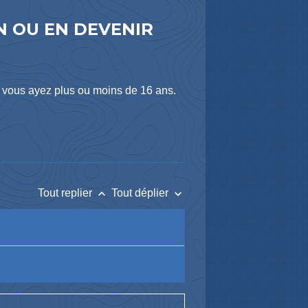
N OU EN DEVENIR
e vous ayez plus ou moins de 16 ans.
keyboard_arrow_up
keyboard_arrow_down
Tout replier
Tout déplier