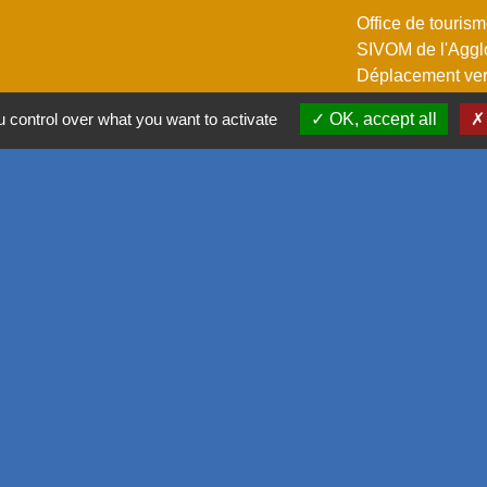
Office de touris
SIVOM de l'Aggl
Déplacement vers
M2A
 control over what you want to activate
OK, accept all
GPPEP
-
Politique de confidentialité
-
Accessibilité
-
Plan du site
-
G