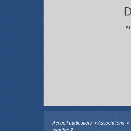
D
A
Accueil particuliers
>
Associations
>
membre ?