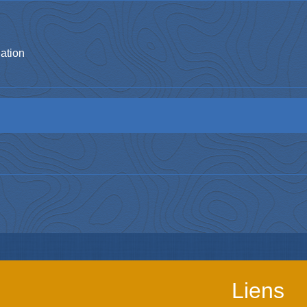
iation
Liens