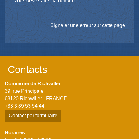
Vous devez ainsi la détruire.
Signaler une erreur sur cette page
Contacts
Commune de Richwiller
39, rue Principale
68120 Richwiller - FRANCE
+33 3 89 53 54 44
Contact par formulaire
Horaires