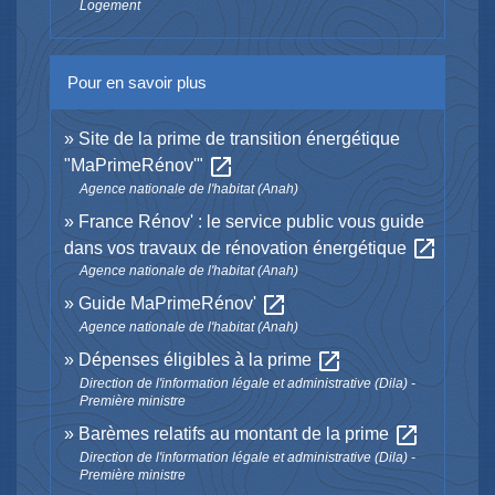
Logement
Pour en savoir plus
Site de la prime de transition énergétique
open_in_new
"MaPrimeRénov'"
Agence nationale de l'habitat (Anah)
France Rénov' : le service public vous guide
open_in_new
dans vos travaux de rénovation énergétique
Agence nationale de l'habitat (Anah)
open_in_new
Guide MaPrimeRénov'
Agence nationale de l'habitat (Anah)
open_in_new
Dépenses éligibles à la prime
Direction de l'information légale et administrative (Dila) -
Première ministre
open_in_new
Barèmes relatifs au montant de la prime
Direction de l'information légale et administrative (Dila) -
Première ministre